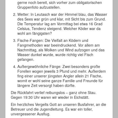
gerne noch bereit, sich vorher zum obligatorischen
Gruppenfoto aufzustellen.
Wetter: In Leutasch war der Himmel blau, das Wasser
des Sees war grün und klar, mit Sicht bis zum Grund.
Die Temperatur lag am Vormittag bei etwa 16 Grad
Celsius, Tendenz steigend. Welcher Köder war da
wohl am fängigsten?
Fische-Fangen: Die Vielfalt an Ködern und
Fangmethoden war beeindruckend. Vor allem am
Nachmittag, als Wolken und Wind aufzogen und das
Wasser dunkel wurde, wurde richtig viel Fisch
gefangen.
Außergewöhnliche Fänge: Zwei besonders große
Forellen wogen jeweils 3 Pfund und mehr. Außerdem
fing einer unserer jüngsten Angler allein 21 Fische,
womit er wohl seine ganze Familie und Freunde für
längere Zeit versorgt haben dürfte.
Die Rückfahrt verlief reibungslos – ganz ohne Stau.
Gegen 19:30 Uhr waren wir wieder in Eichstätt.
Ein herzliches Vergelts Gott an unseren Busfahrer, an die
Betreuer und die Jugendleitung. Es war ein toller,
unvergessener Ausflug.