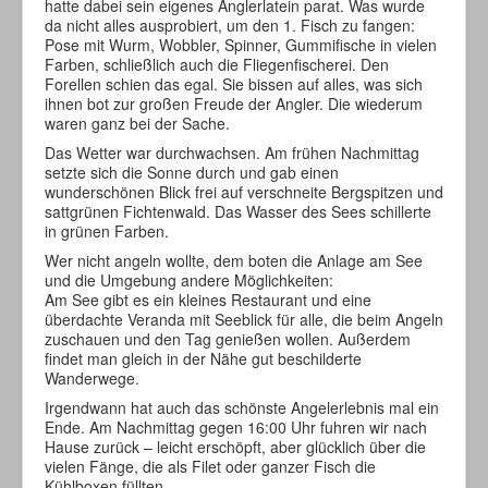
hatte dabei sein eigenes Anglerlatein parat. Was wurde
da nicht alles ausprobiert, um den 1. Fisch zu fangen:
Pose mit Wurm, Wobbler, Spinner, Gummifische in vielen
Farben, schließlich auch die Fliegenfischerei. Den
Forellen schien das egal. Sie bissen auf alles, was sich
ihnen bot zur großen Freude der Angler. Die wiederum
waren ganz bei der Sache.
Das Wetter war durchwachsen. Am frühen Nachmittag
setzte sich die Sonne durch und gab einen
wunderschönen Blick frei auf verschneite Bergspitzen und
sattgrünen Fichtenwald. Das Wasser des Sees schillerte
in grünen Farben.
Wer nicht angeln wollte, dem boten die Anlage am See
und die Umgebung andere Möglichkeiten:
Am See gibt es ein kleines Restaurant und eine
überdachte Veranda mit Seeblick für alle, die beim Angeln
zuschauen und den Tag genießen wollen. Außerdem
findet man gleich in der Nähe gut beschilderte
Wanderwege.
Irgendwann hat auch das schönste Angelerlebnis mal ein
Ende. Am Nachmittag gegen 16:00 Uhr fuhren wir nach
Hause zurück – leicht erschöpft, aber glücklich über die
vielen Fänge, die als Filet oder ganzer Fisch die
Kühlboxen füllten.